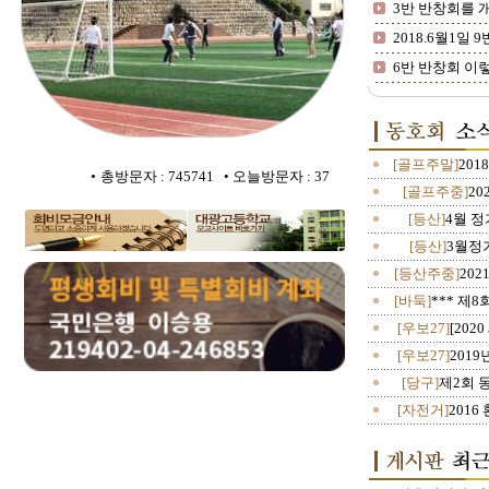
3반 반창회를 
2018.6월1일 9반
6반 반창회 이
[골프주말]
201
•
총방문자 : 745741 • 오늘방문자 : 37
[골프주중]
20
[등산]
4월 
[등산]
3월정
[등산주중]
202
[바둑]
*** 제
[우보27]
[202
[우보27]
201
[당구]
제2회 
[자전거]
201