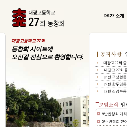
DK27 소개
대광고등학교 27회
동창회 사이트에
오신걸 진심으로 환영합니다.
대광고27회 
대광고 27회
[6반 구정완동
[9반 함두영동
[2반 김경수동
9반반창회 개최: 
5반 반창회 했어